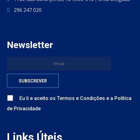
296 247 020
Newsletter
Eu li e aceito
os
Termos e Condições
e
a
Política
de Privacidade
Links Úteis