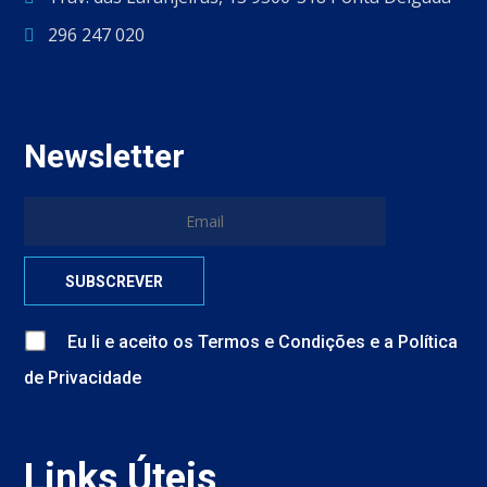
296 247 020
Newsletter
Eu li e aceito
os
Termos e Condições
e
a
Política
de Privacidade
Links Úteis