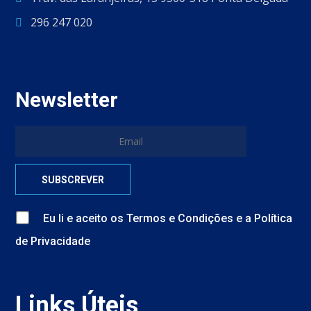
296 247 020
Newsletter
Eu li e aceito
os
Termos e Condições
e
a
Política
de Privacidade
Links Úteis