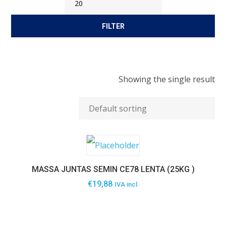
Min
Max
FILTER
Price
Price
Showing the single result
MASSA JUNTAS SEMIN CE78 LENTA (25KG )
€
19,88
IVA incl.