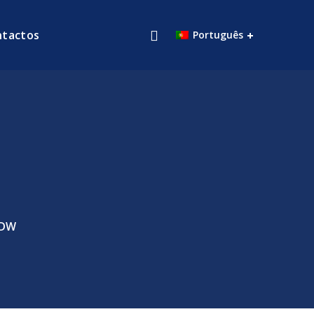
ntactos
Português
ODW