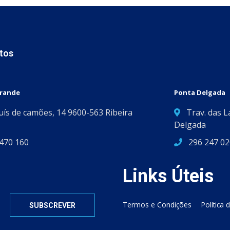
tos
Grande
Ponta Delgada
Luís de camões, 14 9600-563 Ribeira
Trav. das L
Delgada
470 160
296 247 02
Links Úteis
Termos e Condições
Política 