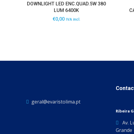
DOWNLIGHT LED ENC.QUAD.5W 380
LUM 6400K
C
€
0,00
IVA incl.
Contac
geral@evaristolima.pt
Ribeira 
Av. L
Grande