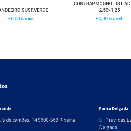
CONTRAP.MOGNO LIST A
ANDEEIRO SUSP.VERDE
2,50×1,25
€
0,00
€
0,00
IVA incl.
IVA incl.
tos
Grande
Ponta Delgada
uís de camões, 14 9600-563 Ribeira
Trav. das L
Delgada