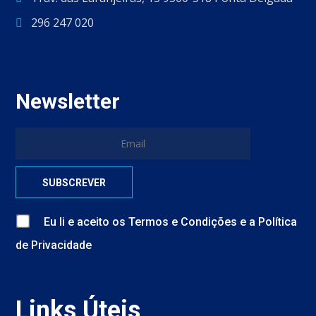
296 247 020
Newsletter
Eu li e aceito
os
Termos e Condições
e
a
Política
de Privacidade
Links Úteis