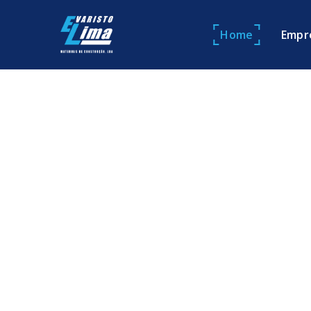
Home
Empr