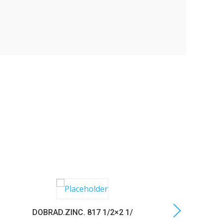
DOBRAD.ZINC. 817 1/2×2 1/
C