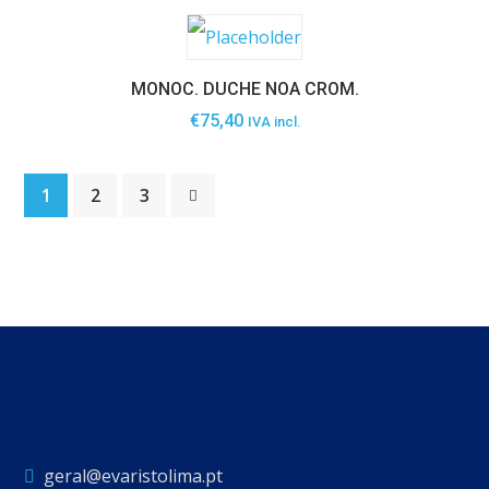
MONOC. DUCHE NOA CROM.
€
75,40
IVA incl.
1
2
3
geral@evaristolima.pt