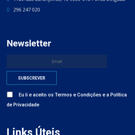
296 247 020
Newsletter
Eu li e aceito
os
Termos e Condições
e
a
Política
de Privacidade
Links Úteis