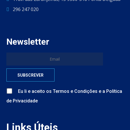
296 247 020
Newsletter
Eu li e aceito
os
Termos e Condições
e
a
Política
de Privacidade
Links Úteis