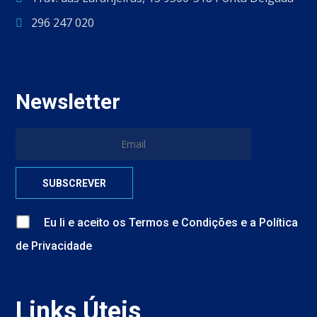
296 247 020
Newsletter
Eu li e aceito
os
Termos e Condições
e
a
Política
de Privacidade
Links Úteis