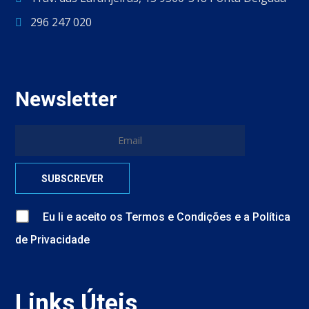
296 247 020
Newsletter
Eu li e aceito
os
Termos e Condições
e
a
Política
de Privacidade
Links Úteis