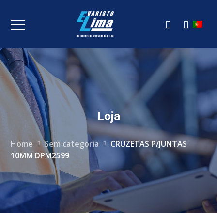
Loja
Home
Sem categoria
CRUZETAS P/JUNTAS
10MM DPM2599