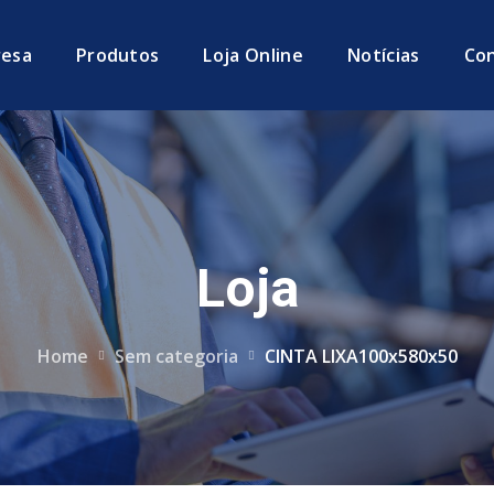
esa
Produtos
Loja Online
Notícias
Co
Loja
Home
Sem categoria
CINTA LIXA100x580x50