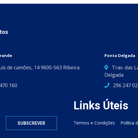
tos
Grande
Ponta Delgada
Luís de camões, 14 9600-563 Ribeira
Trav. das L
Delgada
470 160
296 247 02
Links Úteis
Termos e Condições
Política 