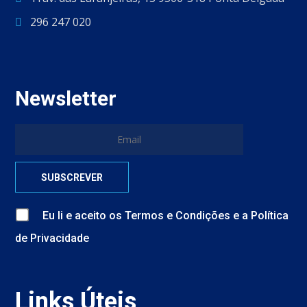
296 247 020
Newsletter
Eu li e aceito
os
Termos e Condições
e
a
Política
de Privacidade
Links Úteis