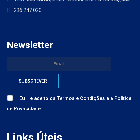
296 247 020
Newsletter
Eu li e aceito
os
Termos e Condições
e
a
Política
de Privacidade
Links Úteis