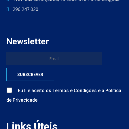
296 247 020
Newsletter
Eu li e aceito
os
Termos e Condições
e
a
Política
de Privacidade
Links Úteis