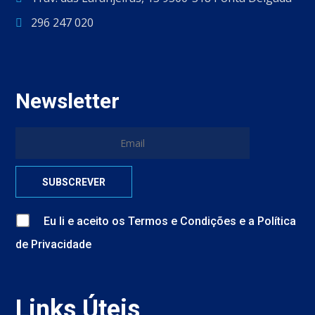
296 247 020
Newsletter
Eu li e aceito
os
Termos e Condições
e
a
Política
de Privacidade
Links Úteis