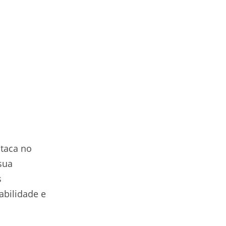
taca no
sua
s
abilidade e