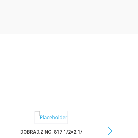
DOBRAD.ZINC. 817 1/2×2 1/
C