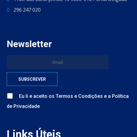
296 247 020
Newsletter
Eu li e aceito
os
Termos e Condições
e
a
Política
de Privacidade
Links Úteis