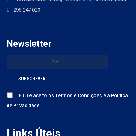
296 247 020
Newsletter
Eu li e aceito
os
Termos e Condições
e
a
Política
de Privacidade
Links Úteis