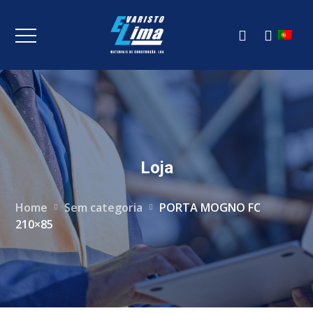
Loja
Home
Sem categoria
PORTA MOGNO FC
210×85