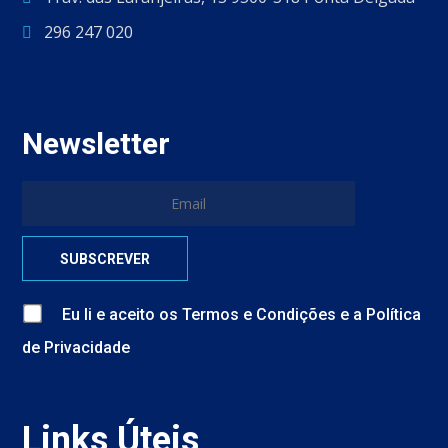
296 247 020
Newsletter
Eu li e aceito
os
Termos e Condições
e
a
Política
de Privacidade
Links Úteis