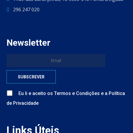
296 247 020
Newsletter
Eu li e aceito
os
Termos e Condições
e
a
Política
de Privacidade
Links Úteis