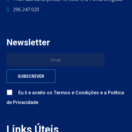
296 247 020
Newsletter
Eu li e aceito
os
Termos e Condições
e
a
Política
de Privacidade
Links Úteis