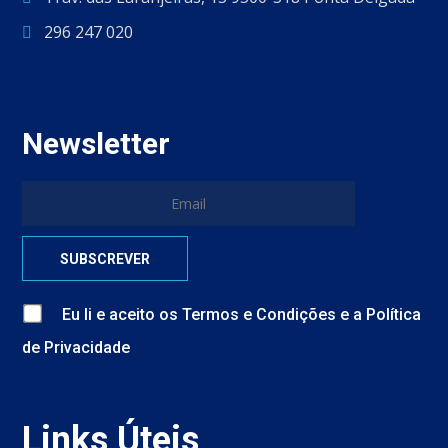
296 247 020
Newsletter
Eu li e aceito
os
Termos e Condições
e
a
Política
de Privacidade
Links Úteis