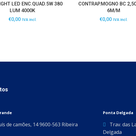
GHT LED ENC.QUAD.5W 380
CONTRAP.MOGNO BC 2,50
LUM 4000K
6M/M
€
0,00
€
0,00
IVA incl.
IVA incl.
tos
Grande
Ponta Delgada
uís de camões, 14 9600-563 Ribeira
Trav. das L
Delgada