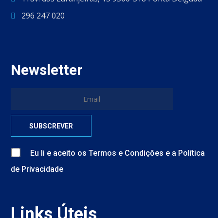
296 247 020
Newsletter
Eu li e aceito
os
Termos e Condições
e
a
Política
de Privacidade
Links Úteis