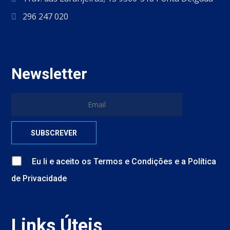
296 247 020
Newsletter
Eu li e aceito
os
Termos e Condições
e
a
Política
de Privacidade
Links Úteis