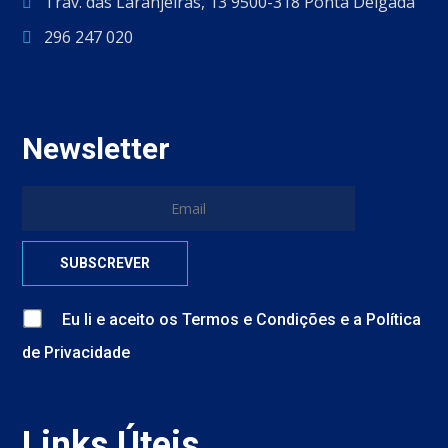
Trav. das Laranjeiras, 13 9500-318 Ponta Delgada
296 247 020
Newsletter
Eu li e aceito
os
Termos e Condições
e
a
Política
de Privacidade
Links Úteis