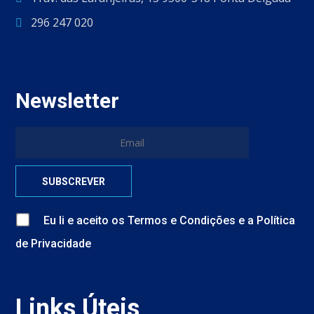
296 247 020
Newsletter
Eu li e aceito
os
Termos e Condições
e
a
Política
de Privacidade
Links Úteis