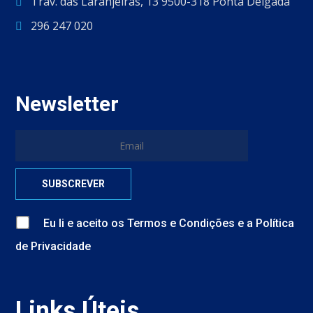
Trav. das Laranjeiras, 13 9500-318 Ponta Delgada
296 247 020
Newsletter
Eu li e aceito
os
Termos e Condições
e
a
Política
de Privacidade
Links Úteis