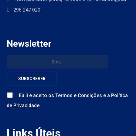
296 247 020
Newsletter
Eu li e aceito
os
Termos e Condições
e
a
Política
de Privacidade
Links Úteis