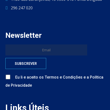
296 247 020
Newsletter
Eu li e aceito
os
Termos e Condições
e
a
Política
de Privacidade
Links Úteis