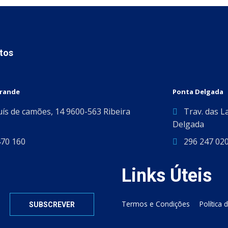
tos
Grande
Ponta Delgada
uís de camões, 14 9600-563 Ribeira
Trav. das L
Delgada
470 160
296 247 02
Links Úteis
Termos e Condições
Política 