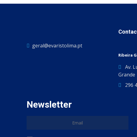
Contac
geral@evaristolima.pt
Ribeira 
Av. L
Grande
296 
Newsletter