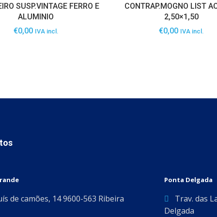
IRO SUSP.VINTAGE FERRO E
CONTRAP.MOGNO LIST A
ALUMINIO
2,50×1,50
€
0,00
€
0,00
IVA incl.
IVA incl.
tos
Grande
Ponta Delgada
uís de camões, 14 9600-563 Ribeira
Trav. das L
Delgada