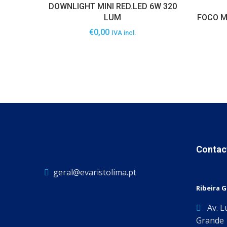
DOWNLIGHT MINI RED.LED 6W 320
LUM
FOCO M
€
0,00
IVA incl.
Contac
geral@evaristolima.pt
Ribeira 
Av. L
Grande