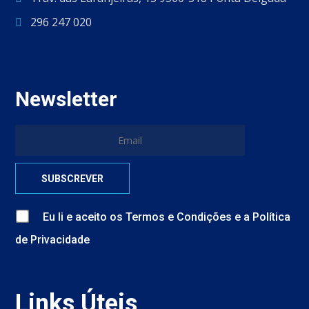
296 247 020
Newsletter
Eu li e aceito
os
Termos e Condições
e
a
Política
de Privacidade
Links Úteis