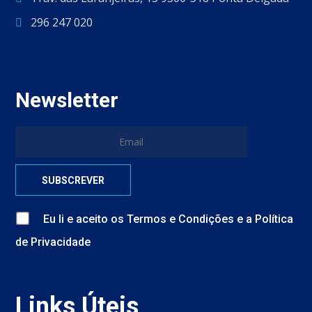
296 247 020
Newsletter
Eu li e aceito
os
Termos e Condições
e
a
Política
de Privacidade
Links Úteis