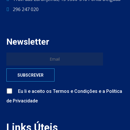
296 247 020
Newsletter
Eu li e aceito
os
Termos e Condições
e
a
Política
de Privacidade
Links Úteis