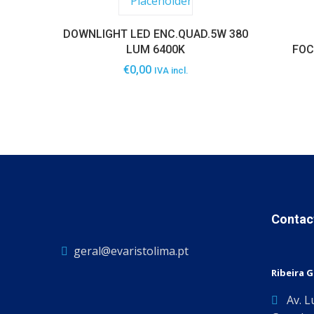
DOWNLIGHT LED ENC.QUAD.5W 380
LUM 6400K
FOC
€
0,00
IVA incl.
Contac
geral@evaristolima.pt
Ribeira 
Av. L