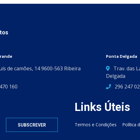
tos
Grande
Ponta Delgada
Luís de camões, 14 9600-563 Ribeira
Trav. das L
Delgada
470 160
296 247 02
Links Úteis
Termos e Condições
Política 