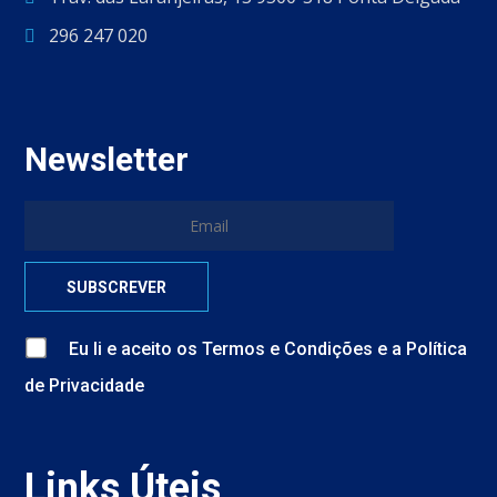
296 247 020
Newsletter
Eu li e aceito
os
Termos e Condições
e
a
Política
de Privacidade
Links Úteis