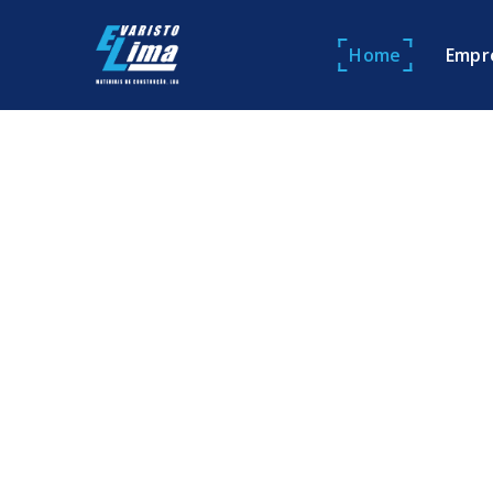
Home
Empr