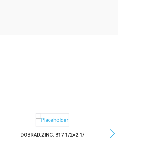
DOBRAD.ZINC. 817 1/2×2 1/
C