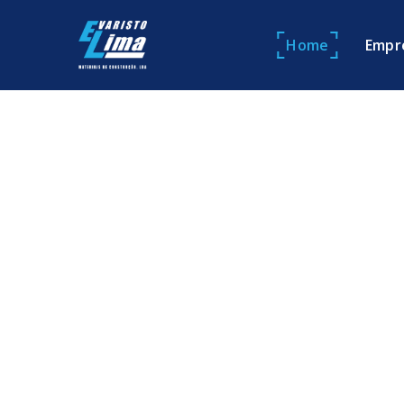
Home
Empr