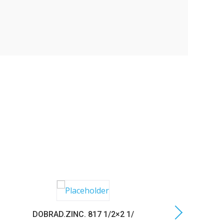
DOBRAD.ZINC. 817 1/2×2 1/
C