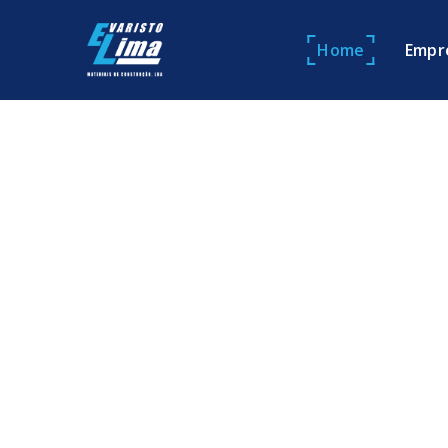
Home
Empr