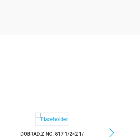
DOBRAD.ZINC. 817 1/2×2 1/
C