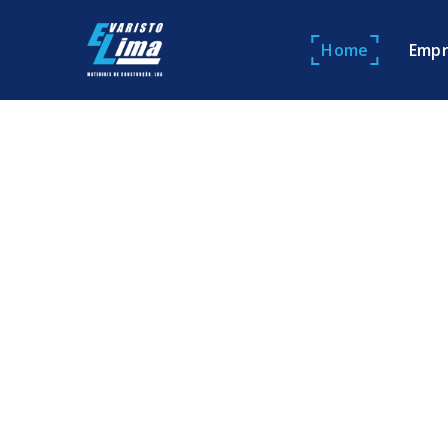
Home
Empr