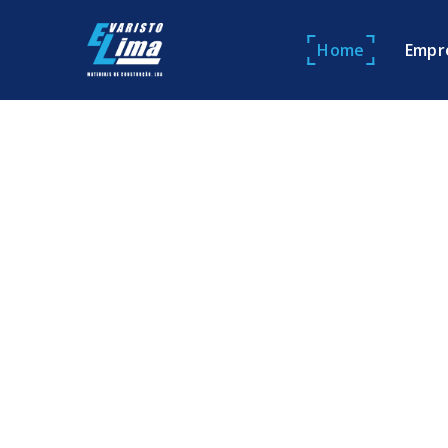
Home
Empr