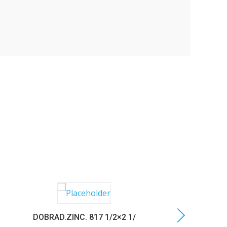
DOBRAD.ZINC. 817 1/2×2 1/
C