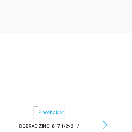
DOBRAD.ZINC. 817 1/2×2 1/
C